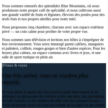
Nous sommes entourés des splendides Blue Mountains, où nous
produisons notre propre café de spécialité, et nous cultivons aussi
une grande variété de fruits et légumes, élevons des poules pour des
œufs frais et nos propres abeilles pour notre miel.
Nous proposons cinq chambres, chacune avec son espace extérieur
privé — un coin calme pour profiter de votre propre vue.
Nous sommes sans télévision et invitons nos hôtes à s'imprégner de
leur environnement. Vous serez immergé parmi caféiers, manguiers
et palmiers, colibris, rouges-gorges et bien d'autres espèces. Pour les
heures plus calmes, un espace commun avec livres et jeux, et une
salle de sport rustique en plein air.
§
Venez & voyez
Une fois arrivé, vous
ne voudrez plus
repartir.
Si vous aimez le grand air, vous pouvez partir directement de la
véranda à la découverte des rivières et des cascades, des plantations
de café voisines, et des sentiers de crête vers les sommets locaux.
Nous proposons aussi des tours en voiture de la région et des visites