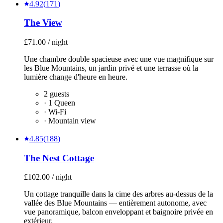
4.92
(
171
)
The View
£71.00
/
night
Une chambre double spacieuse avec une vue magnifique sur
les Blue Mountains, un jardin privé et une terrasse où la
lumière change d'heure en heure.
2
guests
·
1 Queen
· Wi-Fi
· Mountain view
Réserver sur Airbnb
Détails de la chambre
4.85
(
188
)
The Nest Cottage
£102.00
/
night
Un cottage tranquille dans la cime des arbres au-dessus de la
vallée des Blue Mountains — entièrement autonome, avec
vue panoramique, balcon enveloppant et baignoire privée en
extérieur.