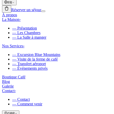
FR
Réserver un séjour
À propos
La Maison
›
—
Présentation
—
Les Chambres
—
La Salle à manger
Nos Services
›
—
Excursion Blue Mountains
—
Visite de la ferme de café
—
Transfert aéroport
—
Événements privés
Boutique Café
Blog
Galerie
Contact
›
—
Contact
—
Comment venir
GBP