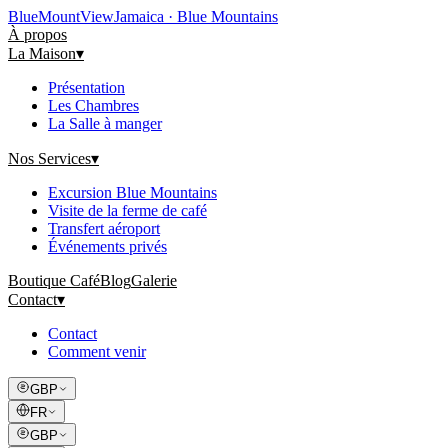
Blue
Mount
View
Jamaica · Blue Mountains
À propos
La Maison
▾
Présentation
Les Chambres
La Salle à manger
Nos Services
▾
Excursion Blue Mountains
Visite de la ferme de café
Transfert aéroport
Événements privés
Boutique Café
Blog
Galerie
Contact
▾
Contact
Comment venir
GBP
FR
GBP