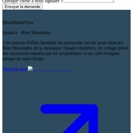
Quelque chose à nous signaler ?
Envoyer la demande
Blue
Mount
View
Jamaica · Blue Mountains
Une maison d'hôtes familiale en autonomie sur six acres dans les
Blue Mountains de la Jamaïque. Quatre chambres, un cottage privé,
des excursions menées par les propriétaires et un café d'origine
unique de notre ferme.
Présenté dans