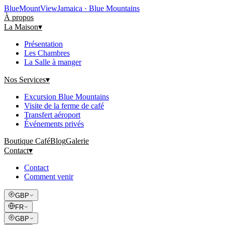
Blue
Mount
View
Jamaica · Blue Mountains
À propos
La Maison
▾
Présentation
Les Chambres
La Salle à manger
Nos Services
▾
Excursion Blue Mountains
Visite de la ferme de café
Transfert aéroport
Événements privés
Boutique Café
Blog
Galerie
Contact
▾
Contact
Comment venir
GBP
FR
GBP