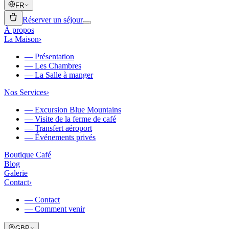
FR
Réserver un séjour
À propos
La Maison
›
—
Présentation
—
Les Chambres
—
La Salle à manger
Nos Services
›
—
Excursion Blue Mountains
—
Visite de la ferme de café
—
Transfert aéroport
—
Événements privés
Boutique Café
Blog
Galerie
Contact
›
—
Contact
—
Comment venir
GBP