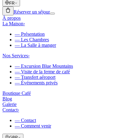
FR
Réserver un séjour
À propos
La Maison
›
—
Présentation
—
Les Chambres
—
La Salle à manger
Nos Services
›
—
Excursion Blue Mountains
—
Visite de la ferme de café
—
Transfert aéroport
—
Événements privés
Boutique Café
Blog
Galerie
Contact
›
—
Contact
—
Comment venir
GBP