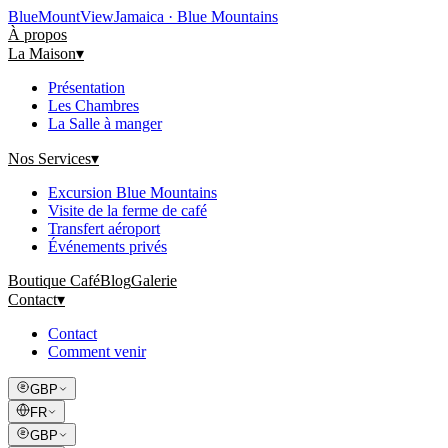
Blue
Mount
View
Jamaica · Blue Mountains
À propos
La Maison
▾
Présentation
Les Chambres
La Salle à manger
Nos Services
▾
Excursion Blue Mountains
Visite de la ferme de café
Transfert aéroport
Événements privés
Boutique Café
Blog
Galerie
Contact
▾
Contact
Comment venir
GBP
FR
GBP