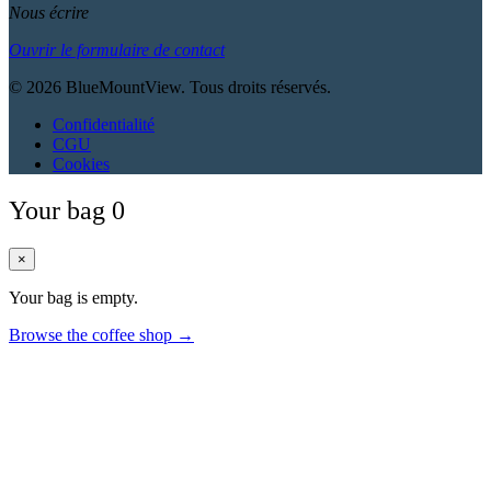
Nous écrire
Ouvrir le formulaire de contact
© 2026 BlueMountView. Tous droits réservés.
Confidentialité
CGU
Cookies
Your bag
0
×
Your bag is empty.
Browse the coffee shop →