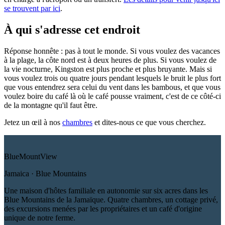
se trouvent par ici
.
À qui s'adresse cet endroit
Réponse honnête : pas à tout le monde. Si vous voulez des vacances
à la plage, la côte nord est à deux heures de plus. Si vous voulez de
la vie nocturne, Kingston est plus proche et plus bruyante. Mais si
vous voulez trois ou quatre jours pendant lesquels le bruit le plus fort
que vous entendrez sera celui du vent dans les bambous, et que vous
voulez boire du café là où le café pousse vraiment, c'est de ce côté-ci
de la montagne qu'il faut être.
Jetez un œil à nos
chambres
et dites-nous ce que vous cherchez.
Blue
Mount
View
Jamaica · Blue Mountains
Une maison d'hôtes familiale en autonomie sur six acres dans les
Blue Mountains de la Jamaïque. Quatre chambres, un cottage privé,
des excursions menées par les propriétaires et un café d'origine
unique de notre ferme.