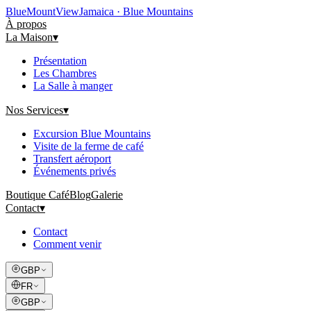
Blue
Mount
View
Jamaica · Blue Mountains
À propos
La Maison
▾
Présentation
Les Chambres
La Salle à manger
Nos Services
▾
Excursion Blue Mountains
Visite de la ferme de café
Transfert aéroport
Événements privés
Boutique Café
Blog
Galerie
Contact
▾
Contact
Comment venir
GBP
FR
GBP