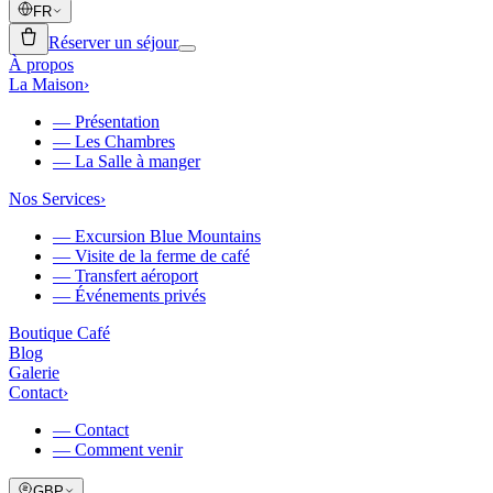
FR
Réserver un séjour
À propos
La Maison
›
—
Présentation
—
Les Chambres
—
La Salle à manger
Nos Services
›
—
Excursion Blue Mountains
—
Visite de la ferme de café
—
Transfert aéroport
—
Événements privés
Boutique Café
Blog
Galerie
Contact
›
—
Contact
—
Comment venir
GBP