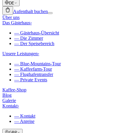
DE
Aufenthalt buchen
Über uns
Das Gästehaus
›
—
Gästehaus-Übersicht
—
Die Zimmer
—
Der Speisebereich
Unsere Leistungen
›
—
Blue-Mountains-Tour
—
Kaffeefarm-Tour
—
Flughafentransfer
—
Private Events
Kaffee-Shop
Blog
Galerie
Kontakt
›
—
Kontakt
—
Anreise
GBP