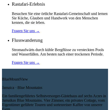
Rastafari-Erlebnis
Besuchen Sie eine örtliche Rastafari-Gemeinschaft und lernen
Sie Küche, Glauben und Handwerk von den Menschen
kennen, die sie leben.
Fragen Sie uns
→
Flusswanderung
Stromaufwärts durch kühle Bergflüsse zu versteckten Pools
und Wasserfällen. Am besten nach einer trockenen Periode.
Fragen Sie uns
→
Blue
Mount
View
Jamaica · Blue Mountains
Ein familiengeführtes Selbstversorger-Gästehaus auf sechs Acres in
Jamaikas Blue Mountains. Vier Zimmer, ein privates Cottage, vom
Eigentümer geführte Touren und sortenreiner Kaffee von unserer
Farm.