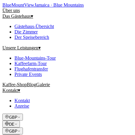
Blue
Mount
View
Jamaica · Blue Mountains
Über uns
Das Gästehaus
▾
Gästehaus-Übersicht
Die Zimmer
Der Speisebereich
Unsere Leistungen
▾
Blue-Mountains-Tour
Kaffeefarm-Tour
Flughafentransfer
Private Events
Kaffee-Shop
Blog
Galerie
Kontakt
▾
Kontakt
Anreise
GBP
DE
GBP