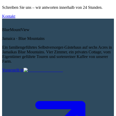
Schreiben Sie uns – wir antworten innerhalb von 24 Stunden.
Kontakt
Blue
Mount
View
Jamaica · Blue Mountains
Ein familiengeführtes Selbstversorger-Gästehaus auf sechs Acres in
Jamaikas Blue Mountains. Vier Zimmer, ein privates Cottage, vom
Eigentümer geführte Touren und sortenreiner Kaffee von unserer
Farm.
Vorgestellt in