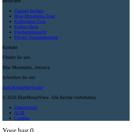
Besuchen
Zimmer buchen
Blue-Mountains-Tour
Kaffeefarm-Tour
Kaffee-Shop
Flughafentransfer
Private Veranstaltungen
Kontakt
Finden Sie uns
Blue Mountains, Jamaica
Schreiben Sie uns
Zum Kontaktformular
© 2026 BlueMountView. Alle Rechte vorbehalten.
Datenschutz
AGB
Cookies
Your bag
0