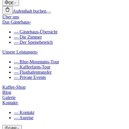
DE
Aufenthalt buchen
Über uns
Das Gästehaus
›
—
Gästehaus-Übersicht
—
Die Zimmer
—
Der Speisebereich
Unsere Leistungen
›
—
Blue-Mountains-Tour
—
Kaffeefarm-Tour
—
Flughafentransfer
—
Private Events
Kaffee-Shop
Blog
Galerie
Kontakt
›
—
Kontakt
—
Anreise
GBP