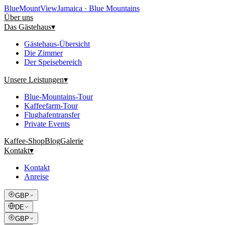
Blue
Mount
View
Jamaica · Blue Mountains
Über uns
Das Gästehaus
▾
Gästehaus-Übersicht
Die Zimmer
Der Speisebereich
Unsere Leistungen
▾
Blue-Mountains-Tour
Kaffeefarm-Tour
Flughafentransfer
Private Events
Kaffee-Shop
Blog
Galerie
Kontakt
▾
Kontakt
Anreise
GBP
DE
GBP