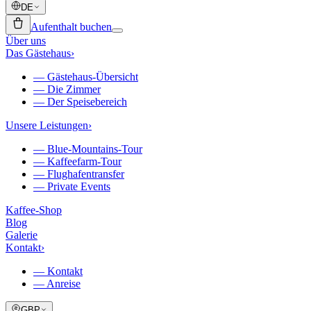
DE
Aufenthalt buchen
Über uns
Das Gästehaus
›
—
Gästehaus-Übersicht
—
Die Zimmer
—
Der Speisebereich
Unsere Leistungen
›
—
Blue-Mountains-Tour
—
Kaffeefarm-Tour
—
Flughafentransfer
—
Private Events
Kaffee-Shop
Blog
Galerie
Kontakt
›
—
Kontakt
—
Anreise
GBP