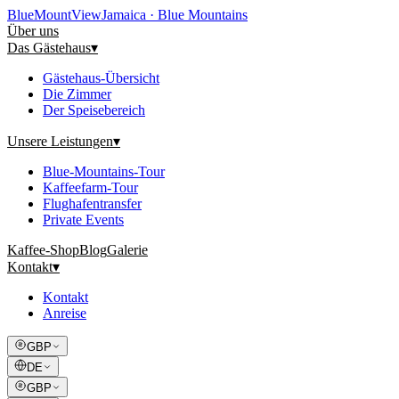
Blue
Mount
View
Jamaica · Blue Mountains
Über uns
Das Gästehaus
▾
Gästehaus-Übersicht
Die Zimmer
Der Speisebereich
Unsere Leistungen
▾
Blue-Mountains-Tour
Kaffeefarm-Tour
Flughafentransfer
Private Events
Kaffee-Shop
Blog
Galerie
Kontakt
▾
Kontakt
Anreise
GBP
DE
GBP