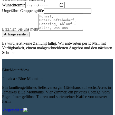
Wunschtermin
Ungefähre Gruppengröße
Erzählen Sie uns mehr
Anfrage senden
Es wird jetzt keine Zahlung fällig. Wir antworten per E-Mail mit
Verfügbarkeit, einem maßgeschneiderten Angebot und den nächsten
Schritten.
Blue
Mount
View
Jamaica · Blue Mountains
Ein familiengeführtes Selbstversorger-Gästehaus auf sechs Acres in
Jamaikas Blue Mountains. Vier Zimmer, ein privates Cottage, vom
Eigentümer geführte Touren und sortenreiner Kaffee von unserer
Farm.
Vorgestellt in