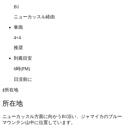
B1
ニューカッスル経由
車両
4×4
推奨
到着目安
6
時(PM)
日没前に
§
所在地
所在地
ニューカッスル方面に向かうB1沿い、ジャマイカのブルー
マウンテン山中に位置しています。