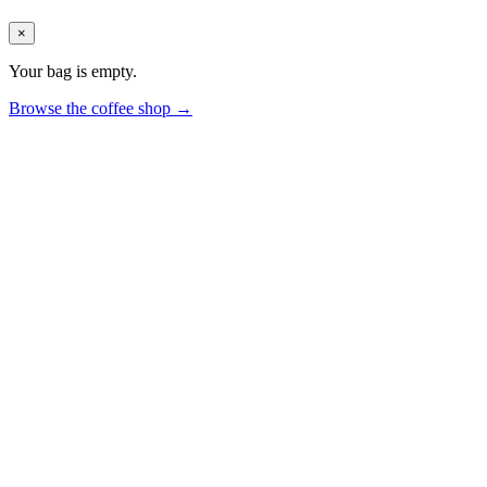
×
Your bag is empty.
Browse the coffee shop →