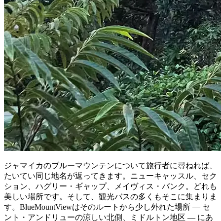
ジャマイカのブルーマウンテンについて旅行者に尋ねれば、
たいてい同じ地名が返ってきます。ニューキャッスル、セク
ション、ハグリー・ギャップ、メイヴィス・バンク。どれも
美しい場所です。そして、観光バスの多くもそこに集まりま
す。BlueMountViewはそのルートから少し外れた場所 — セ
ント・アンドリューの涼しい北側、ミドルトン地区 — にあ