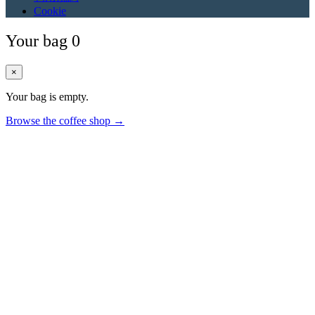
Cookie
Your bag
0
×
Your bag is empty.
Browse the coffee shop →