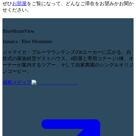
ぜひ
お部屋
をご覧になって、どんなご滞在をお望みかお聞か
せください。
Blue
Mount
View
Jamaica · Blue Mountains
ジャマイカ・ブルーマウンテンズの6エーカーに広がる、自
炊式の家族経営ゲストハウス。4部屋と専用コテージ1棟、オ
ーナーが案内するツアー、そして自家農園のシングルオリジ
ンコーヒー。
掲載メディア