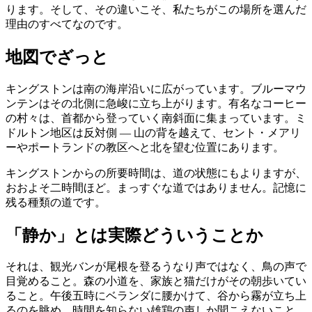
ります。そして、その違いこそ、私たちがこの場所を選んだ
理由のすべてなのです。
地図でざっと
キングストンは南の海岸沿いに広がっています。ブルーマウ
ンテンはその北側に急峻に立ち上がります。有名なコーヒー
の村々は、首都から登っていく南斜面に集まっています。ミ
ドルトン地区は反対側 — 山の背を越えて、セント・メアリ
ーやポートランドの教区へと北を望む位置にあります。
キングストンからの所要時間は、道の状態にもよりますが、
おおよそ二時間ほど。まっすぐな道ではありません。記憶に
残る種類の道です。
「静か」とは実際どういうことか
それは、観光バンが尾根を登るうなり声ではなく、鳥の声で
目覚めること。森の小道を、家族と猫だけがその朝歩いてい
ること。午後五時にベランダに腰かけて、谷から霧が立ち上
るのを眺め、時間を知らない雄鶏の声しか聞こえないこと。