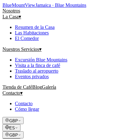
Blue
Mount
View
Jamaica · Blue Mountains
Nosotros
La Casa
▾
Resumen de la Casa
Las Habitaciones
El Comedor
Nuestros Servicios
▾
Excursión Blue Mountains
Visita a la finca de café
Traslado al aeropuerto
Eventos privados
Tienda de Café
Blog
Galería
Contacto
▾
Contacto
Cómo llegar
GBP
ES
GBP