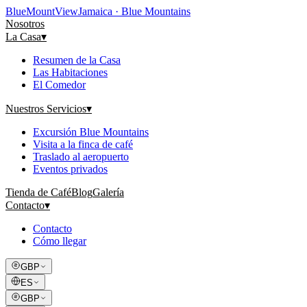
Blue
Mount
View
Jamaica · Blue Mountains
Nosotros
La Casa
▾
Resumen de la Casa
Las Habitaciones
El Comedor
Nuestros Servicios
▾
Excursión Blue Mountains
Visita a la finca de café
Traslado al aeropuerto
Eventos privados
Tienda de Café
Blog
Galería
Contacto
▾
Contacto
Cómo llegar
GBP
ES
GBP