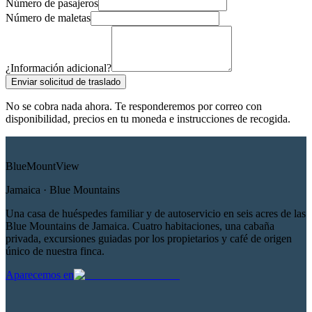
Número de pasajeros
Número de maletas
¿Información adicional?
Enviar solicitud de traslado
No se cobra nada ahora. Te responderemos por correo con
disponibilidad, precios en tu moneda e instrucciones de recogida.
Blue
Mount
View
Jamaica · Blue Mountains
Una casa de huéspedes familiar y de autoservicio en seis acres de las
Blue Mountains de Jamaica. Cuatro habitaciones, una cabaña
privada, excursiones guiadas por los propietarios y café de origen
único de nuestra finca.
Aparecemos en